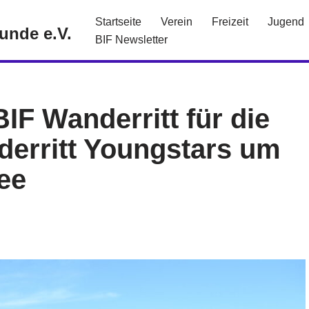
Startseite
Verein
Freizeit
Jugend
eunde e.V.
BIF Newsletter
IF Wanderritt für die
erritt Youngstars um
ee