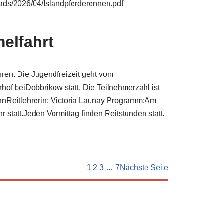
oads/2026/04/Islandpferderennen.pdf
elfahrt
hren. Die Jugendfreizeit geht vom
hof beiDobbrikow statt. Die Teilnehmerzahl ist
nnReitlehrerin: Victoria Launay Programm:Am
statt.Jeden Vormittag finden Reitstunden statt.
1
2
3
…
7
Nächste Seite