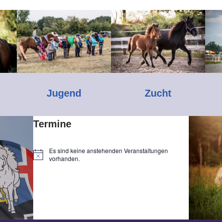
Jugend
Zucht
Termine
Es sind keine anstehenden Veranstaltungen
H
vorhanden.
i
n
w
e
i
s