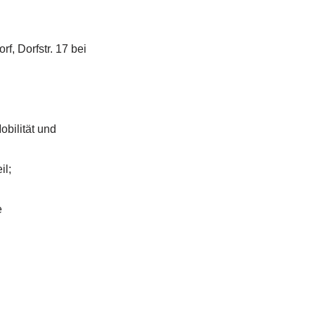
f, Dorfstr. 17 bei
bilität und
il;
e